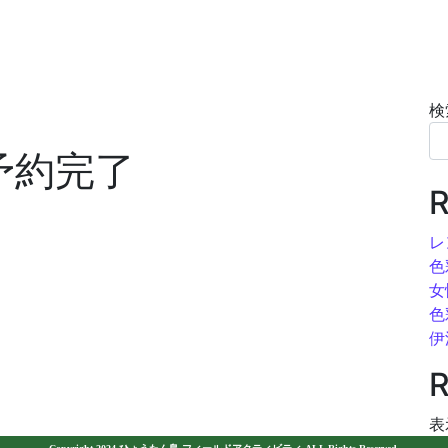
検
予約完了
R
レ
色
女
色
伊
R
表