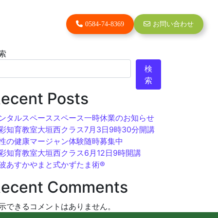
0584-74-8369
お問い合わせ
索
検
索
ecent Posts
ンタルスペーススペース一時休業のお知らせ
彩知育教室大垣西クラス7月3日9時30分開講
性の健康マージャン体験随時募集中
彩知育教室大垣西クラス6月12日9時開講
波あすかやまと式かずたま術®︎
ecent Comments
示できるコメントはありません。