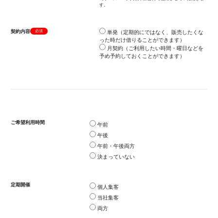
す。
契約内容
必須
単発（定期的にではなく、販売したくな
った時だけ借りることができます）
月契約（ご利用したい時間・曜日などを
予め予約しておくことができます）
ご希望利用時間
午前
午後
午前・午後両方
決まっていない
定期開催
個人集客
当社集客
両方