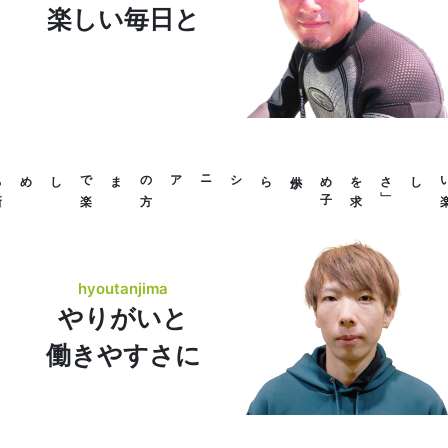
楽しい毎日と
を
求
め
子
供
か
らシニアの
方
まで
楽
しめる
新
しいライフスタイルを
提
案
し
」
hyoutanjima
やりがいと
働きやすさに