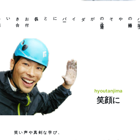
長
い
お
付
き
合
いを
通
にと
その
子
供
達
がダイバ
ー
や
hyoutanjima
笑顔に
笑い声や真剣な学び、