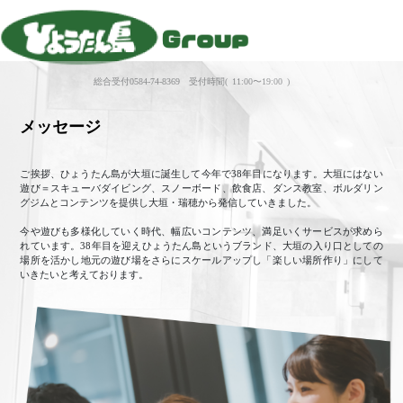
総合受付0584-74-8369 受付時間( 11:00〜19:00 )
メッセージ
ご挨拶、ひょうたん島が大垣に誕生して今年で38年目になります。大垣にはない
遊び＝スキューバダイビング、スノーボード、飲食店、ダンス教室、ボルダリン
グジムとコンテンツを提供し大垣・瑞穂から発信していきました。
今や遊びも多様化していく時代、幅広いコンテンツ、満足いくサービスが求めら
れています。38年目を迎えひょうたん島というブランド、大垣の入り口としての
場所を活かし地元の遊び場をさらにスケールアップし「楽しい場所作り」にして
いきたいと考えております。