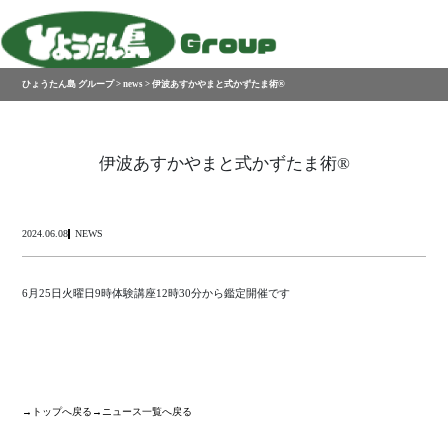
ひょうたん島 グループ
>
news
>
伊波あすかやまと式かずたま術®︎
総合受付0584-74-8369 受付時間( 11:00〜19:00 )
伊波あすかやまと式かずたま術®︎
NEWS
2024.06.08
6月25日火曜日9時体験講座12時30分から鑑定開催です
→トップへ戻る
→ニュース一覧へ戻る