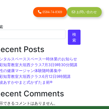
0584-74-8369
お問い合わせ
索
検
索
ecent Posts
ンタルスペーススペース一時休業のお知らせ
彩知育教室大垣西クラス7月3日9時30分開講
性の健康マージャン体験随時募集中
彩知育教室大垣西クラス6月12日9時開講
波あすかやまと式かずたま術®︎
ecent Comments
示できるコメントはありません。