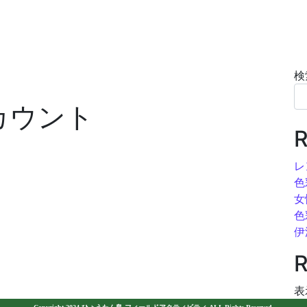
検
カウント
R
レ
色
女
色
伊
R
表