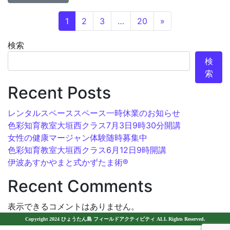
投稿ナビゲーション
1
2
3
…
20
»
検索
検
索
Recent Posts
レンタルスペーススペース一時休業のお知らせ
色彩知育教室大垣西クラス7月3日9時30分開講
女性の健康マージャン体験随時募集中
色彩知育教室大垣西クラス6月12日9時開講
伊波あすかやまと式かずたま術®︎
Recent Comments
表示できるコメントはありません。
Copyright 2024 ひょうたん島 フィールドアクティビティ ALL Rights Reserved.